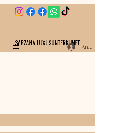
SARZANA LUXUSUNTERKUNFT
Anmelden