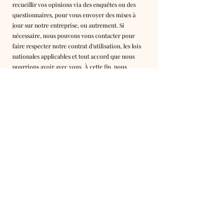
recueillir vos opinions via des enquêtes ou des
questionnaires, pour vous envoyer des mises à
jour sur notre entreprise, ou autrement. Si
nécessaire, nous pouvons vous contacter pour
faire respecter notre contrat d'utilisation, les lois
nationales applicables et tout accord que nous
pourrions avoir avec vous. À cette fin, nous
pouvons vous contacter par e-mail, téléphone,
SMS et courrier postal.
Comment les visiteurs du site
peuvent-ils retirer leur
consentement ?
Si vous ne souhaitez pas que vos données soient
traitées, veuillez nous contacter à
palazzolarisarzana@gmail.com
Mises à jour de la politique de
confidentialité
Nous nous réservons le droit de modifier cette
politique de confidentialité à tout moment,
veuillez donc la consulter fréquemment. Les